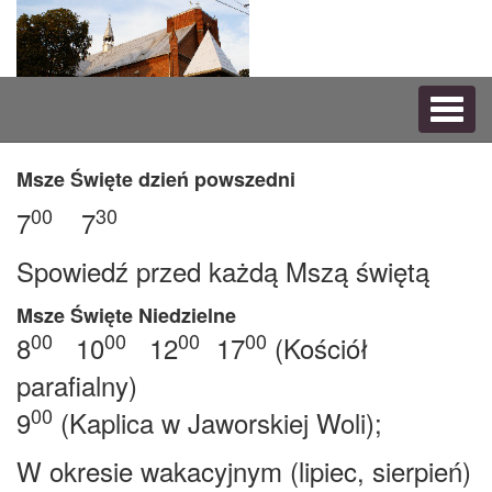
Nawig
rozwij
Msze Święte dzień powszedni
00
3
0
7
7
Spowiedź przed każdą Mszą świętą
Msze Święte Niedzielne
00
00
00
0
0
8
10
12
17
(Kościół
parafialny)
00
9
(Kaplica w Jaworskiej Woli);
W okresie wakacyjnym (lipiec, sierpień)