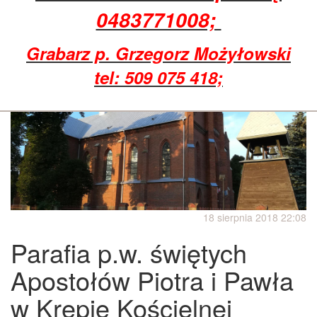
0483771008;
Grabarz p. Grzegorz Możyłowski
tel: 509 075 418;
18 sierpnia 2018 22:08
Parafia p.w. świętych
Apostołów Piotra i Pawła
w Krępie Kościelnej