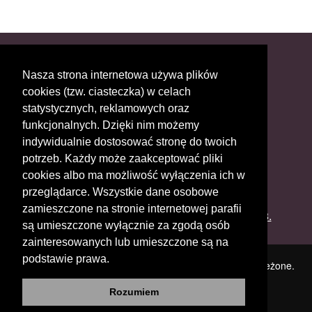
Nasza strona internetowa używa plików
Krępa Kościelna 45, 27-300 Lipsko
cookies (tzw. ciasteczka) w celach
statystycznych, reklamowych oraz
funkcjonalnych. Dzięki nim możemy
indywidualnie dostosować stronę do twoich
ParafiaNazwa@gmail.com
potrzeb. Każdy może zaakceptować pliki
cookies albo ma możliwość wyłączenia ich w
przeglądarce. Wszystkie dane osobowe
zamieszczone na stronie internetowej parafii
Ks. Proboszcz (telefon parafialny):
48 3771008.
są umieszczone wyłącznie za zgodą osób
zainteresowanych lub umieszczone są na
podstawie prawa.
Copyright © Realizacja profetoIT. Wszelkie prawa zastrzeżone.
Rozumiem